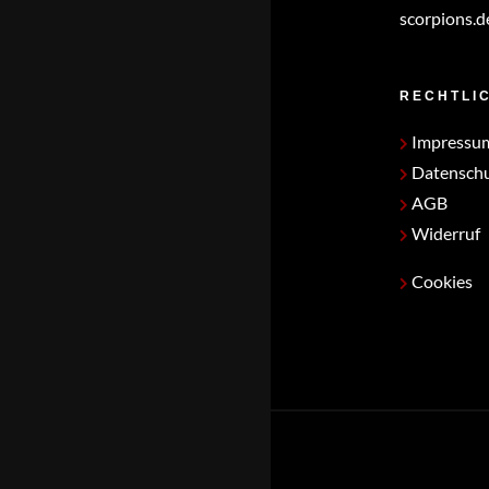
scorpions.d
RECHTLI
Impressu
Datensch
AGB
Widerruf
Cookies