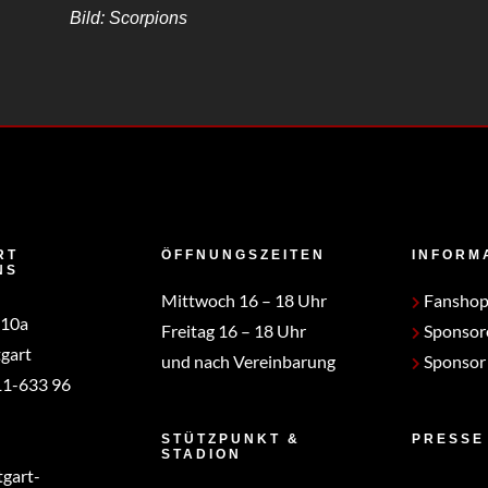
Bild: Scorpions
RT
ÖFFNUNGSZEITEN
INFORM
NS
Mittwoch 16 – 18 Uhr
Fansho
 10a
Freitag 16 – 18 Uhr
Sponsor
gart
und nach Vereinbarung
Sponsor
1-633 96
STÜTZPUNKT &
PRESSE
STADION
tgart-