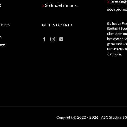
presse@s
e
So findet ihr uns.
scorpions
Sie haben Fr
CHES
GET SOCIAL!
Stuttgart Sco
über eines u
m
berichten? Ko
gerne und wir
utz
für Sie relev
zu finden.
Copyright © 2020 -
2026 | ASC Stuttgart 