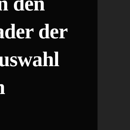
n den
ader der
uswahl
n