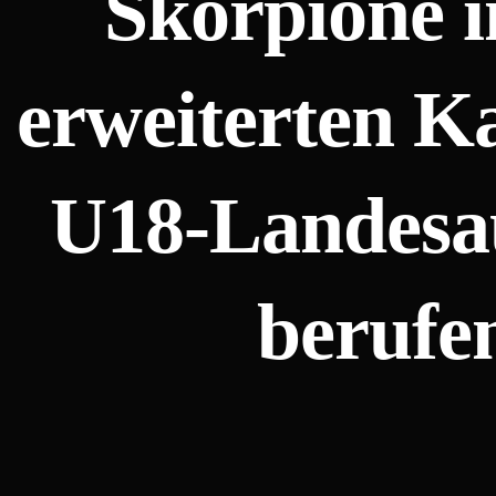
Skorpione i
erweiterten K
U18-Landesa
berufe