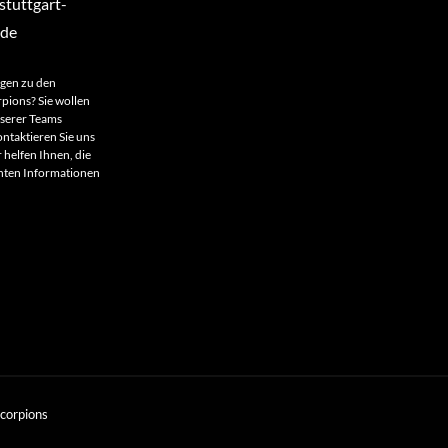
tuttgart-
.de
agen zu den
rpions? Sie wollen
nserer Teams
ntaktieren Sie uns
 helfen Ihnen, die
anten Informationen
Scorpions