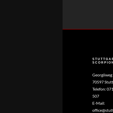
STUTTGA
SCORPIO
Georgiiweg
70597 Stutt
Telefon:
071
507
E-Mail:
office@stut