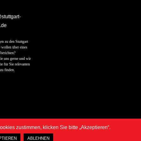
tuttgart-
.de
en zu den Stuttgart
 wollen über eines
berichten?
ie uns gerne und wir
ie für Sie relevanten
zu finden.
kies zustimmen, klicken Sie bitte „Akzeptieren“.
corpions
PTIEREN
ABLEHNEN