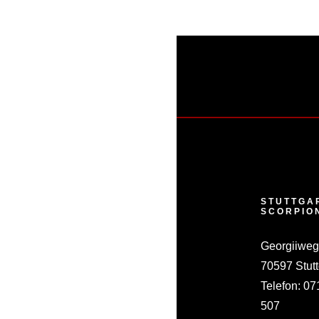
STUTTGA
SCORPIO
Georgiiweg
70597 Stutt
Telefon:
07
507