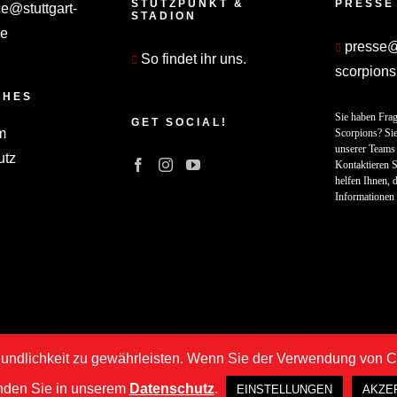
STÜTZPUNKT &
PRESSE
ce@stuttgart-
STADION
de
presse@s
So findet ihr uns.
scorpions
CHES
Sie haben Frag
GET SOCIAL!
m
Scorpions? Sie
unserer Teams 
utz
Kontaktieren S
helfen Ihnen, d
Informationen 
undlichkeit zu gewährleisten. Wenn Sie der Verwendung von Coo
Copyright © 2020 -
2026 | ASC Stuttgart S
inden Sie in unserem
Datenschutz
.
EINSTELLUNGEN
AKZE