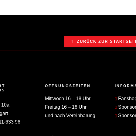
ZURÜCK ZUR STARTSEI
RT
ÖFFNUNGSZEITEN
INFORM
NS
Mittwoch 16 – 18 Uhr
Fansho
 10a
Freitag 16 – 18 Uhr
Sponso
gart
und nach Vereinbarung
Sponsor
11-633 96