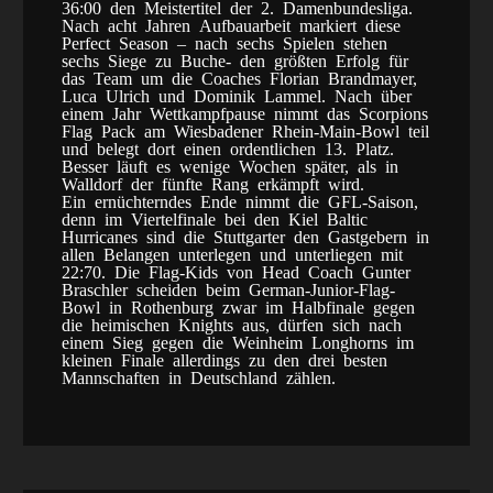
36:00 den Meistertitel der 2. Damenbundesliga.
Nach acht Jahren Aufbauarbeit markiert diese
Perfect Season – nach sechs Spielen stehen
sechs Siege zu Buche- den größten Erfolg für
das Team um die Coaches Florian Brandmayer,
Luca Ulrich und Dominik Lammel. Nach über
einem Jahr Wettkampfpause nimmt das Scorpions
Flag Pack am Wiesbadener Rhein-Main-Bowl teil
und belegt dort einen ordentlichen 13. Platz.
Besser läuft es wenige Wochen später, als in
Walldorf der fünfte Rang erkämpft wird.
Ein ernüchterndes Ende nimmt die GFL-Saison,
denn im Viertelfinale bei den Kiel Baltic
Hurricanes sind die Stuttgarter den Gastgebern in
allen Belangen unterlegen und unterliegen mit
22:70. Die Flag-Kids von Head Coach Gunter
Braschler scheiden beim German-Junior-Flag-
Bowl in Rothenburg zwar im Halbfinale gegen
die heimischen Knights aus, dürfen sich nach
einem Sieg gegen die Weinheim Longhorns im
kleinen Finale allerdings zu den drei besten
Mannschaften in Deutschland zählen.