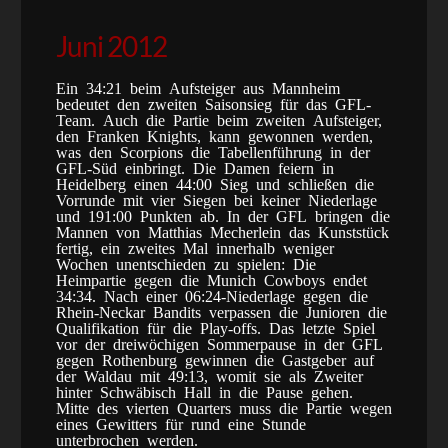
Juni 2012
Ein 34:21 beim Aufsteiger aus Mannheim
bedeutet den zweiten Saisonsieg für das GFL-
Team. Auch die Partie beim zweiten Aufsteiger,
den Franken Knights, kann gewonnen werden,
was den Scorpions die Tabellenführung in der
GFL-Süd einbringt. Die Damen feiern in
Heidelberg einen 44:00 Sieg und schließen die
Vorrunde mit vier Siegen bei keiner Niederlage
und 191:00 Punkten ab. In der GFL bringen die
Mannen von Matthias Mecherlein das Kunststück
fertig, ein zweites Mal innerhalb weniger
Wochen unentschieden zu spielen: Die
Heimpartie gegen die Munich Cowboys endet
34:34. Nach einer 06:24-Niederlage gegen die
Rhein-Neckar Bandits verpassen die Junioren die
Qualifikation für die Play-offs. Das letzte Spiel
vor der dreiwöchigen Sommerpause in der GFL
gegen Rothenburg gewinnen die Gastgeber auf
der Waldau mit 49:13, womit sie als Zweiter
hinter Schwäbisch Hall in die Pause gehen.
Mitte des vierten Quarters muss die Partie wegen
eines Gewitters für rund eine Stunde
unterbrochen werden.