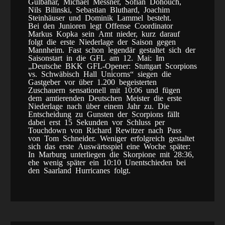
Gülbahar, Michael Messner, Sofian Dohouch,
Nils Bilinski, Sebastian Bluthard, Joachim
Steinhäuser und Dominik Lammel besteht.
Bei den Junioren legt Offense Coordinator
Markus Kopka sein Amt nieder, kurz darauf
folgt die erste Niederlage der Saison gegen
Mannheim. Fast schon legendär gestaltet sich der
Saisonstart in die GFL am 12. Mai: Im
„Deutsche BKK GFL-Opener: Stuttgart Scorpions
vs. Schwäbisch Hall Unicorns“ siegen die
Gastgeber vor über 1.200 begeisterten
Zuschauern sensationell mit 10:06 und fügen
dem amtierenden Deutschen Meister die erste
Niederlage nach über einem Jahr zu. Die
Entscheidung zu Gunsten der Scorpions fällt
dabei erst 15 Sekunden vor Schluss per
Touchdown von Richard Rewitzer nach Pass
von Tom Schneider. Weniger erfolgreich gestaltet
sich das erste Auswärtsspiel eine Woche später:
In Marburg unterliegen die Skorpione mit 28:36,
ehe wenig später ein 10:10 Unentschieden bei
den Saarland Hurricanes folgt.