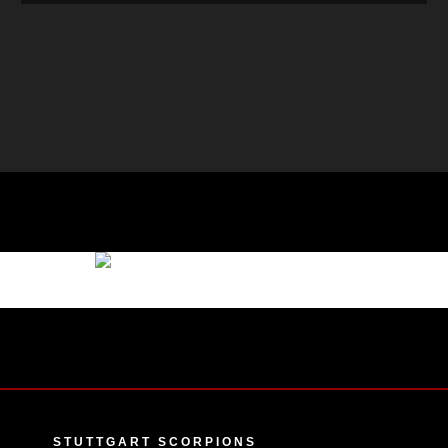
Deutsches Rotes Kreuz – Degerloch
STUTTGART SCORPIONS