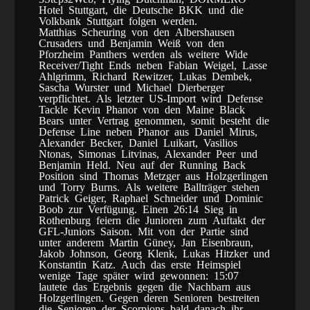
Hotel Stuttgart, die Deutsche BKK und die
Volkbank Stuttgart folgen werden.
Matthias Scheuring von den Albershausen
Crusaders und Benjamin Weiß von den
Pforzheim Panthers werden als weitere Wide
Receiver/Tight Ends neben Fabian Weigel, Lasse
Ahlgrimm, Richard Rewitzer, Lukas Dembek,
Sascha Wurster und Michael Dierberger
verpflichtet. Als letzter US-Import wird Defense
Tackle Kevin Phanor von den Maine Black
Bears unter Vertrag genommen, somit besteht die
Defense Line neben Phanor aus Daniel Mirus,
Alexander Becker, Daniel Luikart, Vasilios
Ntonas, Simonas Litvinas, Alexander Peer und
Benjamin Held. Neu auf der Running Back
Position sind Thomas Metzger aus Holzgerlingen
und Torry Burns. Als weitere Ballträger stehen
Patrick Geiger, Raphael Schneider und Dominic
Boob zur Verfügung. Einen 26:14 Sieg in
Rothenburg feiern die Junioren zum Auftakt der
GFL-Juniors Saison. Mit von der Partie sind
unter anderem Martin Güney, Jan Eisenbraun,
Jakob Johnson, Georg Klenk, Lukas Hitzker und
Konstantin Katz. Auch das erste Heimspiel
wenige Tage später wird gewonnen: 15:07
lautete das Ergebnis gegen die Nachbarn aus
Holzgerlingen. Gegen deren Senioren bestreiten
die Senioren der Scorpions bald danach ihr