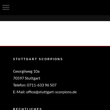
Zum
Inhalt
springen
STUTTGART SCORPIONS
Georgiiweg 10a
70597 Stuttgart
Telefon:
0711-633 96 507
E-Mail:
office@stuttgart-scorpions.de
RECHTLICHES