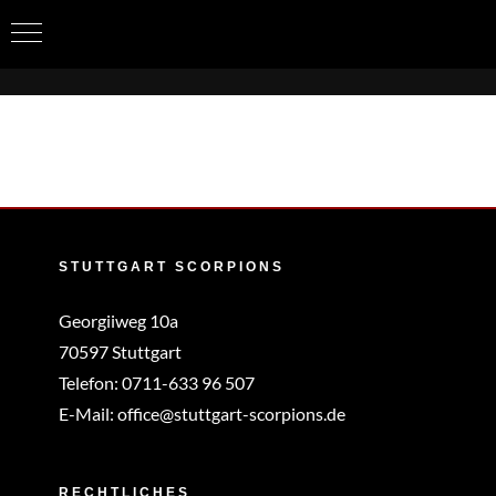
Zum
Inhalt
springen
STUTTGART SCORPIONS
Georgiiweg 10a
70597 Stuttgart
Telefon:
0711-633 96 507
E-Mail:
office@stuttgart-scorpions.de
RECHTLICHES