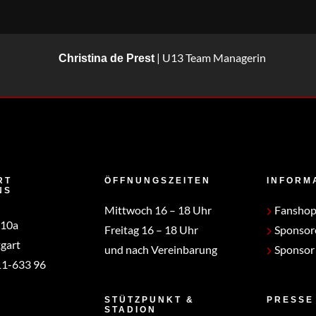
| U13 Team Managerin
Christina de Prest
RT
ÖFFNUNGSZEITEN
INFORM
NS
Mittwoch 16 – 18 Uhr
Fansho
 10a
Freitag 16 – 18 Uhr
Sponsor
gart
und nach Vereinbarung
Sponsor
1-633 96
STÜTZPUNKT &
PRESSE
STADION