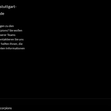
tuttgart-
.de
agen zu den
rpions? Sie wollen
nserer Teams
ntaktieren Sie uns
 helfen Ihnen, die
anten Informationen
Scorpions