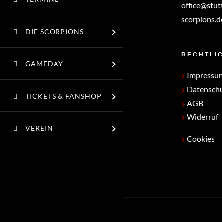
office@stut
scorpions.d
DIE SCORPIONS
RECHTLI
GAMEDAY
Impressu
Datensch
TICKETS & FANSHOP
AGB
Widerruf
VEREIN
Cookies