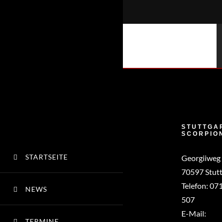
Zum
Inhalt
springen
STUTTGA
SCORPIO
STARTSEITE
Georgiiweg
70597 Stutt
Telefon:
071
NEWS
507
E-Mail:
TERMINE