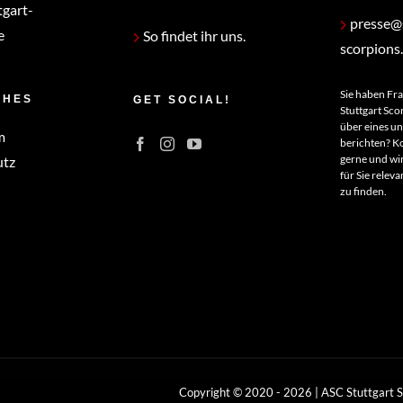
tgart-
presse@s
e
So findet ihr uns.
scorpions
Sie haben Fr
CHES
GET SOCIAL!
Stuttgart Sco
über eines u
m
berichten? Ko
gerne und wir
utz
für Sie relev
zu finden.
Copyright © 2020 -
2026 | ASC Stuttgart 