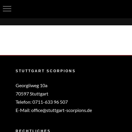
Zum
Inhalt
springen
STUTTGART SCORPIONS
Georgiiweg 10a
70597 Stuttgart
Telefon:
0711-633 96 507
E-Mail:
office@stuttgart-scorpions.de
RECHTLICHES