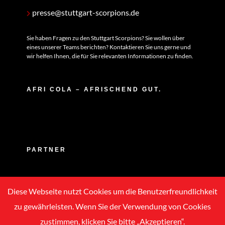
presse@stuttgart-scorpions.de
Sie haben Fragen zu den Stuttgart Scorpions? Sie wollen über
eines unserer Teams berichten? Kontaktieren Sie uns gerne und
wir helfen Ihnen, die für Sie relevanten Informationen zu finden.
AFRI COLA – AFRISCHEND GUT.
PARTNER
Diese Webseite nutzt Cookies um die Benutzerfreundlichkeit
zu gewährleisten. Wenn Sie der Verwendung von Cookies
zustimmen, klicken Sie bitte „Akzeptieren“.