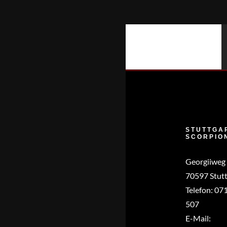
Zum
Inhalt
springen
STUTTGA
SCORPIO
Georgiiweg
70597 Stutt
Telefon:
071
507
E-Mail: