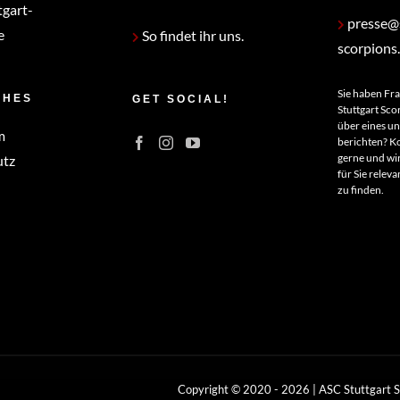
tgart-
presse@s
e
So findet ihr uns.
scorpions
Sie haben Fr
CHES
GET SOCIAL!
Stuttgart Sco
über eines u
m
berichten? Ko
gerne und wir
utz
für Sie relev
zu finden.
Copyright © 2020 -
2026 | ASC Stuttgart 