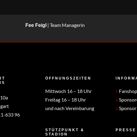
| Team Managerin
Fee Feigl
RT
ÖFFNUNGSZEITEN
INFORM
NS
Mittwoch 16 – 18 Uhr
Fansho
 10a
Freitag 16 – 18 Uhr
Sponsor
gart
und nach Vereinbarung
Sponsor
1-633 96
STÜTZPUNKT &
PRESSE
STADION