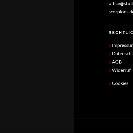
office@stut
scorpions.d
RECHTLI
Impressu
Datensch
AGB
Widerruf
Cookies