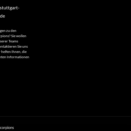
tuttgart-
.de
agen zu den
rpions? Sie wollen
nserer Teams
ntaktieren Sie uns
 helfen Ihnen, die
anten Informationen
Scorpions