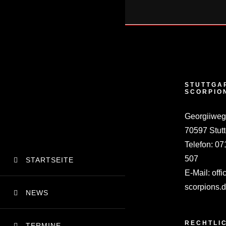
Zum
Inhalt
springen
STUTTGA
SCORPIO
Georgiiweg
70597 Stutt
Telefon:
07
507
STARTSEITE
E-Mail:
offi
scorpions.
NEWS
RECHTLI
TERMINE