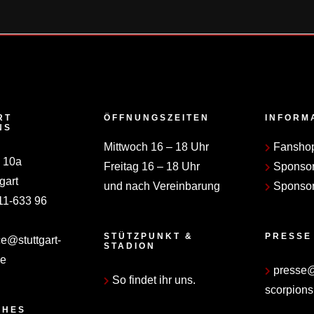
RT
ÖFFNUNGSZEITEN
INFORM
NS
Mittwoch 16 – 18 Uhr
Fansho
 10a
Freitag 16 – 18 Uhr
Sponso
gart
und nach Vereinbarung
Sponsor
11-633 96
STÜTZPUNKT &
PRESSE
ce@stuttgart-
STADION
de
presse@s
So findet ihr uns.
scorpions
CHES