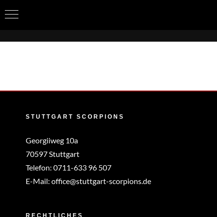
Zum
Inhalt
springen
STUTTGART SCORPIONS
Georgiiweg 10a
70597 Stuttgart
Telefon:
0711-633 96 507
E-Mail:
office@stuttgart-scorpions.de
RECHTLICHES