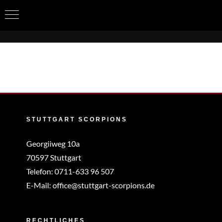
Zum
Inhalt
springen
STUTTGART SCORPIONS
Georgiiweg 10a
70597 Stuttgart
Telefon:
0711-633 96 507
E-Mail:
office@stuttgart-scorpions.de
RECHTLICHES