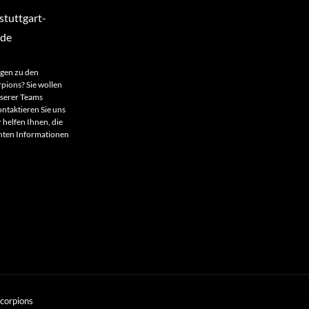
tuttgart-
.de
agen zu den
rpions? Sie wollen
nserer Teams
ntaktieren Sie uns
 helfen Ihnen, die
anten Informationen
Scorpions