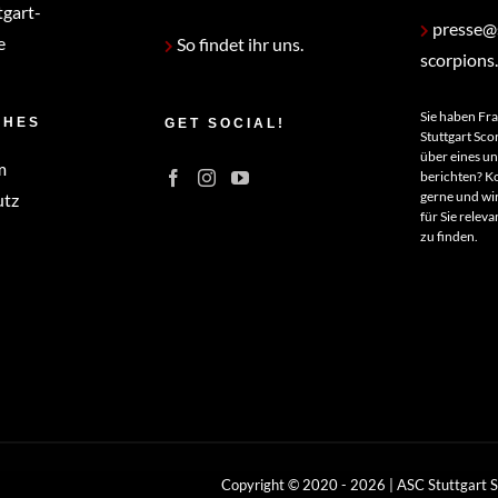
tgart-
presse@s
e
So findet ihr uns.
scorpions
Sie haben Fr
CHES
GET SOCIAL!
Stuttgart Sco
über eines u
m
berichten? Ko
gerne und wir
utz
für Sie relev
zu finden.
Copyright © 2020 -
2026 | ASC Stuttgart 