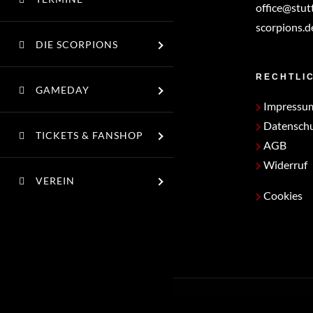
office@stut
scorpions.d
DIE SCORPIONS
RECHTLI
GAMEDAY
Impressu
Datensch
TICKETS & FANSHOP
AGB
Widerruf
VEREIN
Cookies