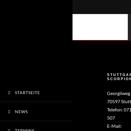
Zum
Inhalt
springen
STUTTGA
SCORPIO
STARTSEITE
Georgiiweg
70597 Stutt
Telefon:
071
NEWS
507
E-Mail:
TERMINE