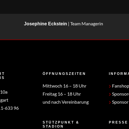
| Team Managerin
Josephine Eckstein
RT
ÖFFNUNGSZEITEN
INFORM
NS
Mittwoch 16 – 18 Uhr
Fansho
 10a
Freitag 16 – 18 Uhr
Sponsor
gart
und nach Vereinbarung
Sponsor
1-633 96
STÜTZPUNKT &
PRESSE
STADION