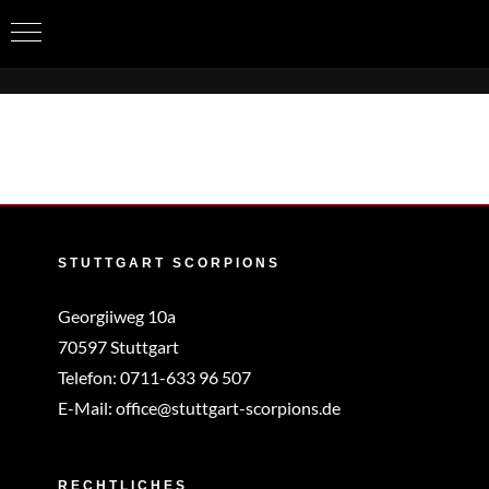
Zum
Inhalt
springen
STUTTGART SCORPIONS
Georgiiweg 10a
70597 Stuttgart
Telefon:
0711-633 96 507
E-Mail:
office@stuttgart-scorpions.de
RECHTLICHES