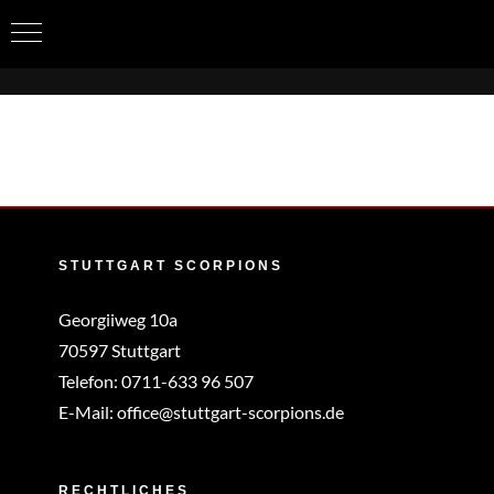
Zum
Inhalt
springen
STUTTGART SCORPIONS
Georgiiweg 10a
70597 Stuttgart
Telefon:
0711-633 96 507
E-Mail:
office@stuttgart-scorpions.de
RECHTLICHES