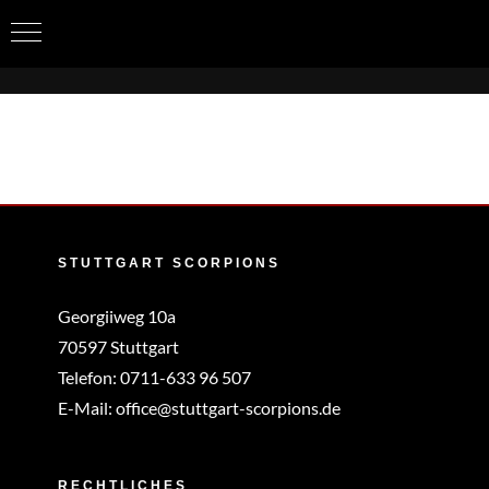
Zum
Inhalt
springen
STUTTGART SCORPIONS
Georgiiweg 10a
70597 Stuttgart
Telefon:
0711-633 96 507
E-Mail:
office@stuttgart-scorpions.de
RECHTLICHES