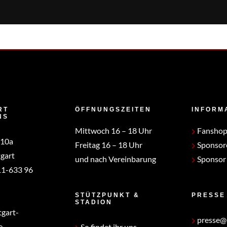
| Team Management
Nora Cermak
RT
ÖFFNUNGSZEITEN
INFORM
NS
Mittwoch 16 – 18 Uhr
Fansho
 10a
Freitag 16 – 18 Uhr
Sponsor
gart
und nach Vereinbarung
Sponsor
1-633 96
STÜTZPUNKT &
PRESSE
STADION
tgart-
presse@s
e
So findet ihr uns.