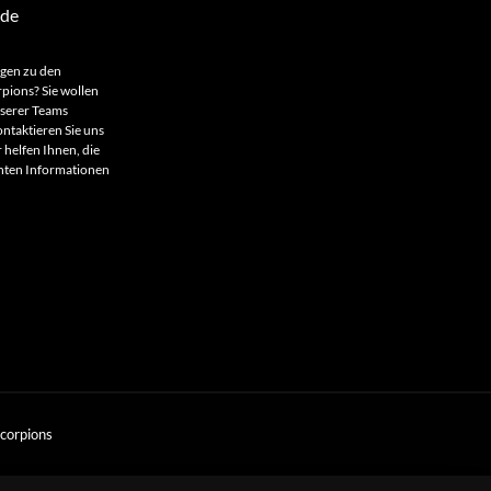
.de
agen zu den
rpions? Sie wollen
nserer Teams
ntaktieren Sie uns
 helfen Ihnen, die
anten Informationen
Scorpions