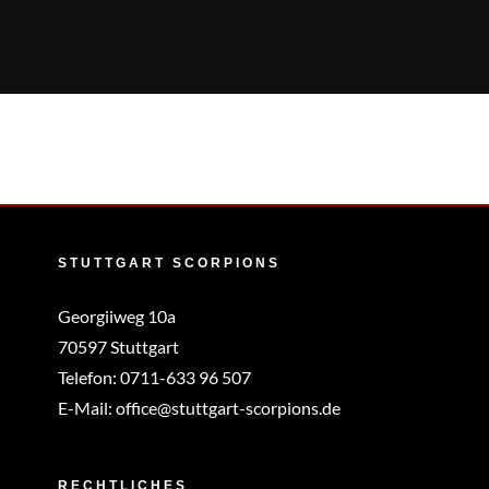
Zum
Inhalt
springen
STUTTGART SCORPIONS
Georgiiweg 10a
70597 Stuttgart
Telefon:
0711-633 96 507
E-Mail:
office@stuttgart-scorpions.de
RECHTLICHES