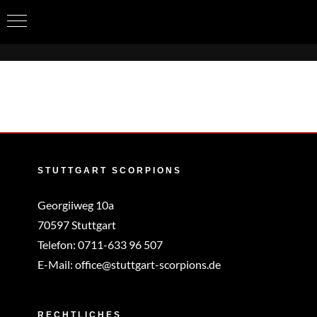
Zum
Inhalt
springen
STUTTGART SCORPIONS
Georgiiweg 10a
70597 Stuttgart
Telefon:
0711-633 96 507
E-Mail:
office@stuttgart-scorpions.de
RECHTLICHES