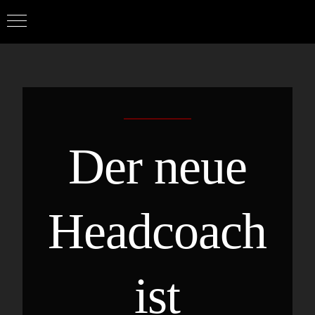
Zum
April 20th, 2021
|
Allgemein
Inhalt
springen
Der neue
Headcoach
ist