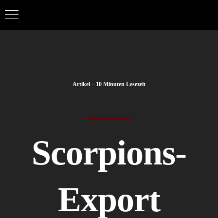
Zum
März 9th, 2021
|
Allgemein
,
ASC
,
U20 GFL Juniors
Inhalt
springen
Artikel – 10 Minuten Lesezeit
Scorpions-
Export