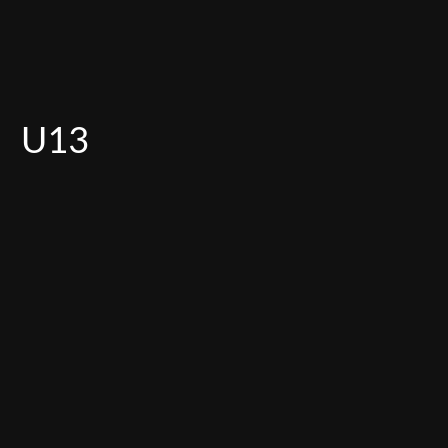
U13
| U10 & 13 Head Coach & Offensive
Herbert Brandt
Coordinator