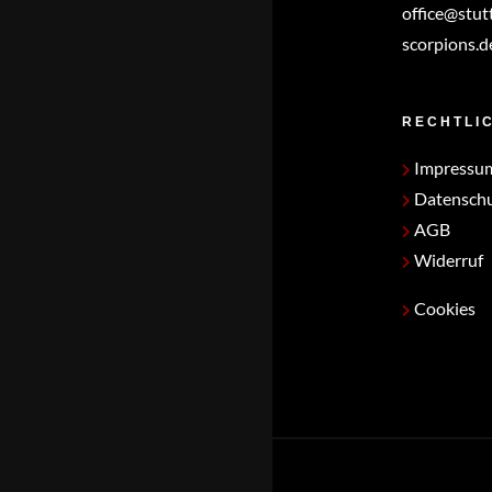
office@stut
scorpions.d
RECHTLI
Impressu
Datensch
AGB
Widerruf
Cookies