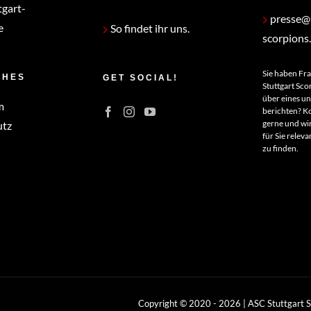
tgart-
presse@s
e
So findet ihr uns.
scorpions
Sie haben Fr
CHES
GET SOCIAL!
Stuttgart Sco
über eines u
m
berichten? Ko
gerne und wir
utz
für Sie relev
zu finden.
Copyright © 2020 -
2026 | ASC Stuttgart 