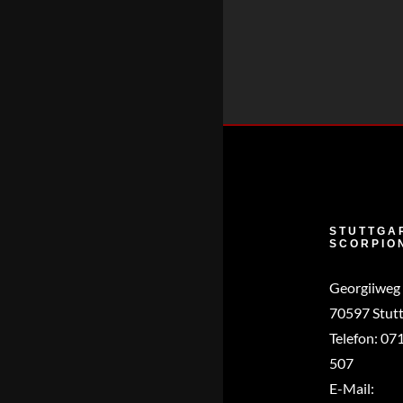
STUTTGA
SCORPIO
Georgiiweg
70597 Stutt
Telefon:
071
507
E-Mail: