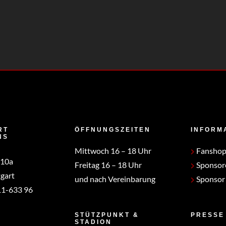
RT
ÖFFNUNGSZEITEN
INFORM
NS
Mittwoch 16 – 18 Uhr
Fansho
 10a
Freitag 16 – 18 Uhr
Sponsor
gart
und nach Vereinbarung
Sponsor
1-633 96
STÜTZPUNKT &
PRESSE
STADION