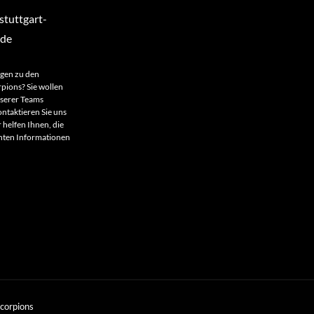
tuttgart-
.de
agen zu den
rpions? Sie wollen
nserer Teams
ntaktieren Sie uns
 helfen Ihnen, die
anten Informationen
Scorpions