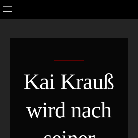
Zum
März 3rd, 2023
|
Allgemein
Inhalt
springen
Kai Krauß
wird nach