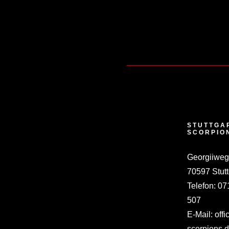
STUTTGA
SCORPIO
Georgiiweg
70597 Stutt
Telefon:
07
507
E-Mail:
offi
scorpions.