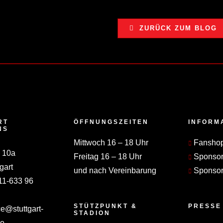
ZURÜCK ZUM BLOG
RT
ÖFFNUNGSZEITEN
INFORM
NS
Mittwoch 16 – 18 Uhr
Fansho
 10a
Freitag 16 – 18 Uhr
Sponso
gart
und nach Vereinbarung
Sponsor
11-633 96
STÜTZPUNKT &
PRESSE
ce@stuttgart-
STADION
de