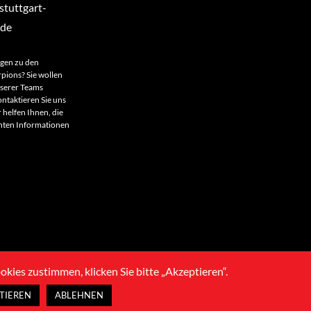
tuttgart-
.de
agen zu den
rpions? Sie wollen
nserer Teams
ntaktieren Sie uns
 helfen Ihnen, die
anten Informationen
ies zustimmen, klicken Sie bitte „Akzeptieren“.
Scorpions
TIEREN
ABLEHNEN