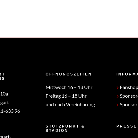
RT
ÖFFNUNGSZEITEN
INFORM
NS
Mittwoch 16 – 18 Uhr
Fansho
 10a
Freitag 16 – 18 Uhr
Sponsor
gart
und nach Vereinbarung
Sponsor
1-633 96
STÜTZPUNKT &
PRESSE
STADION
tgart-