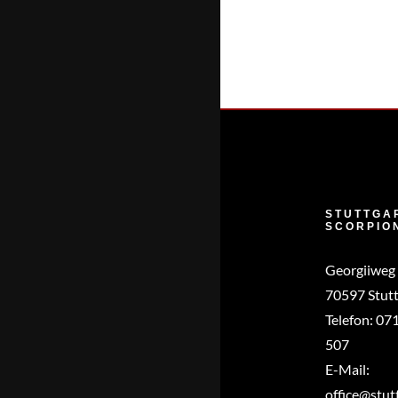
STUTTGA
SCORPIO
Georgiiweg
70597 Stutt
Telefon:
071
507
E-Mail:
office@stut