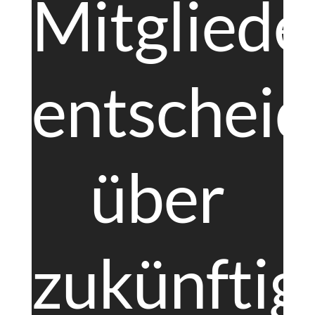
Mitgliede
entschei
über
zukünftig