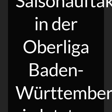
Saisonaufta
in der
Oberliga
Baden-
Württembe