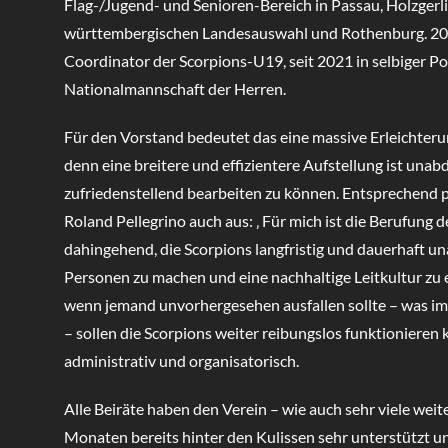
Flag-/Jugend- und Senioren-Bereich in Passau, Holzgerl
württembergischen Landesauswahl und Rothenburg. 20
Coordinator der Scorpions-U19, seit 2021 in selbiger Pos
Nationalmannschaft der Herren.
Für den Vorstand bedeutet das eine massive Erleichterun
denn eine breitere und effizientere Aufstellung ist unab
zufriedenstellend bearbeiten zu können. Entsprechend pos
Roland Pellegrino auch aus: ‚ Für mich ist die Berufung de
dahingehend, die Scorpions langfristig und dauerhaft u
Personen zu machen und eine nachhaltige Leitkultur zu 
wenn jemand unvorhergesehen ausfallen sollte – was i
– sollen die Scorpions weiter reibungslos funktionieren 
administrativ und organisatorisch.
Alle Beiräte haben den Verein – wie auch sehr viele weite
Monaten bereits hinter den Kulissen sehr unterstützt 