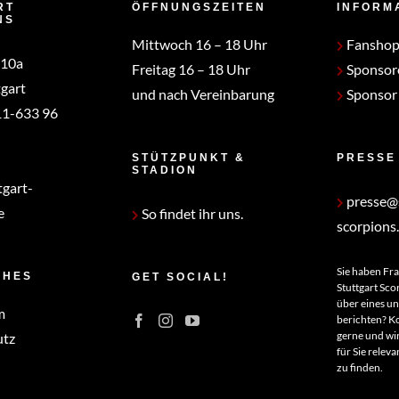
RT
ÖFFNUNGSZEITEN
INFORM
NS
Mittwoch 16 – 18 Uhr
Fansho
 10a
Freitag 16 – 18 Uhr
Sponsor
gart
und nach Vereinbarung
Sponsor
1-633 96
STÜTZPUNKT &
PRESSE
STADION
tgart-
presse@s
e
So findet ihr uns.
scorpions
Sie haben Fr
CHES
GET SOCIAL!
Stuttgart Sco
über eines u
m
berichten? Ko
gerne und wir
utz
für Sie relev
zu finden.