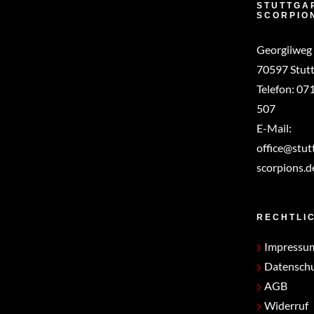
STUTTGA
SCORPIO
Georgiiweg
70597 Stutt
Telefon:
071
507
E-Mail:
office@stut
scorpions.d
RECHTLI
Impressu
Datensch
AGB
Widerruf