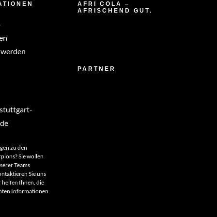
ATIONEN
AFRI COLA –
AFRISCHEND GUT.
p
en
 werden
PARTNER
tuttgart-
.de
agen zu den
rpions? Sie wollen
nserer Teams
ntaktieren Sie uns
 helfen Ihnen, die
anten Informationen