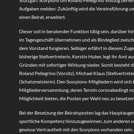
Stuttgart Scorpions um Roland Pellegrino Vollzug bei ei
Aufgaben melden: Zukünftig wird die Vereinsführung u
einen Beirat, erweitert.
Dieser soll in beratender Funktion tätig sein, darüber 
im Tagesgeschäft übernehmen und als Bindeglied zwisc
dem Vorstand fungieren. Selbiger erfährt in diesem Zug
bisherige Stellvertreterin, Kerstin Huber, legt ihr Amt a
Gründen mit sofortiger Wirkung nieder. Somit besteht d
Roland Pellegrino (Vorsitz), Michael Klaus (Stellvertrete
(Schatzmeisterin). Den Scorpions-Mitgliedern wird sich 
Mitgliederversammlung, deren Termin coronabedingt noch
Möglichkeit bieten, die Posten per Wahl neu zu besetzen
Bei der Besetzung der Beiratsposten lag das Hauptauge
sportliche Kompetenz hinzuzugewinnen, zum anderen sol
gewisse Vertrautheit mit den Scorpions vorhanden sein.