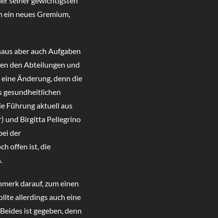
ner seiner gewichtigsten
m ein neues Gremium,
hinaus aber auch Aufgaben
hen den Abteilungen und
e eine Änderung, denn die
us gesundheitlichen
ie Führung aktuell aus
r) und Birgitta Pellegrino
bei der
 offen ist, die
.
nmerk darauf, zum einen
lte allerdings auch eine
 Beides ist gegeben, denn