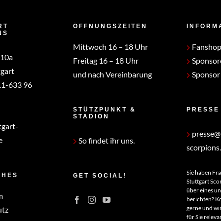
RT
ÖFFNUNGSZEITEN
INFORM
NS
Mittwoch 16 – 18 Uhr
Fansho
 10a
Freitag 16 – 18 Uhr
Sponsor
gart
und nach Vereinbarung
Sponsor
1-633 96
STÜTZPUNKT &
PRESSE
STADION
tgart-
presse@s
e
So findet ihr uns.
scorpions
Sie haben Fr
CHES
GET SOCIAL!
Stuttgart Sco
über eines u
m
berichten? Ko
gerne und wir
utz
für Sie relev