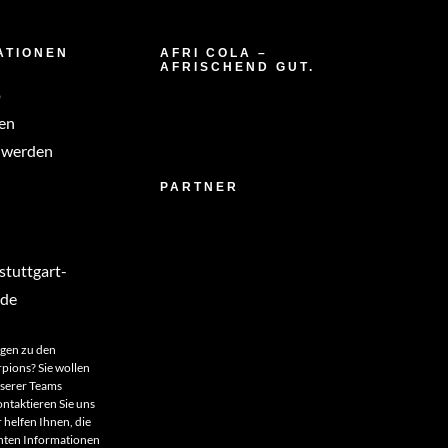
ATIONEN
AFRI COLA –
AFRISCHEND GUT.
p
en
 werden
PARTNER
tuttgart-
.de
agen zu den
rpions? Sie wollen
nserer Teams
ntaktieren Sie uns
 helfen Ihnen, die
anten Informationen