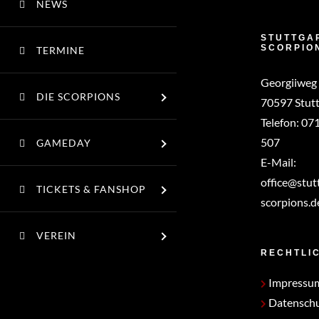
NEWS
STUTTGA
SCORPIO
TERMINE
Georgiiweg
DIE SCORPIONS
70597 Stutt
Telefon:
071
507
GAMEDAY
E-Mail:
office@stut
TICKETS & FANSHOP
scorpions.d
VEREIN
RECHTLI
Impressu
Datensch