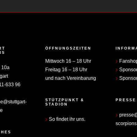
RT
ÖFFNUNGSZEITEN
INFORM
NS
Mittwoch 16 – 18 Uhr
Fansho
 10a
Freitag 16 – 18 Uhr
Sponso
gart
und nach Vereinbarung
Sponsor
11-633 96
STÜTZPUNKT &
PRESSE
ce@stuttgart-
STADION
de
presse@s
So findet ihr uns.
scorpions
CHES