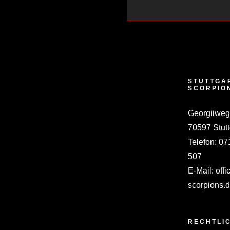
STUTTGA
SCORPIO
Georgiiweg
70597 Stutt
Telefon:
07
507
E-Mail:
offi
scorpions.
RECHTLI