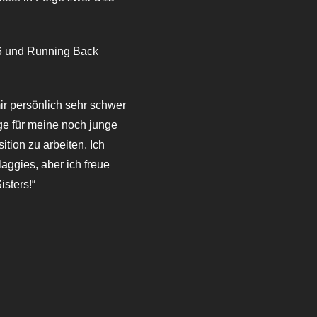
16 und Running Back
ir persönlich sehr schwer
ige für meine noch junge
ition zu arbeiten. Ich
laggies, aber ich freue
isters!“