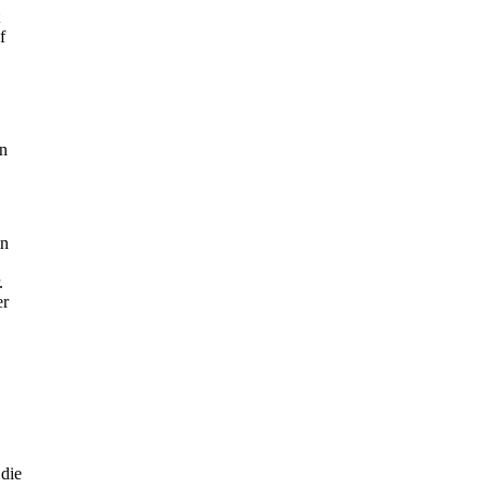
f
nn
in
.
er
 die