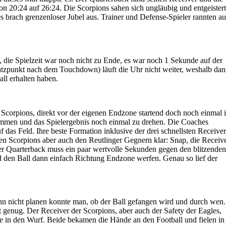
on 20:24 auf 26:24. Die Scorpions sahen sich ungläubig und entgeistert
s brach grenzenloser Jubel aus. Trainer und Defense-Spieler rannten au
die Spielzeit war noch nicht zu Ende, es war noch 1 Sekunde auf der
zpunkt nach dem Touchdown) läuft die Uhr nicht weiter, weshalb da
ll erhalten haben.
e Scorpions, direkt vor der eigenen Endzone startend doch noch einmal 
mmen und das Spielergebnis noch einmal zu drehen. Die Coaches
 das Feld. Ihre beste Formation inklusive der drei schnellsten Receiver
den Scorpions aber auch den Reutlinger Gegnern klar: Snap, die Receiv
er Quarterback muss ein paar wertvolle Sekunden gegen den blitzenden
 den Ball dann einfach Richtung Endzone werfen. Genau so lief der
nn nicht planen konnte man, ob der Ball gefangen wird und durch wen.
genug. Der Receiver der Scorpions, aber auch der Safety der Eagles,
 in den Wurf. Beide bekamen die Hände an den Football und fielen in