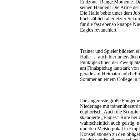
Endzone. Bange Momente. Dann
seinen Händen! Die Arme der 
Die Halle bebte unter dem Jub
buchstäblich allerletzter Sek
für die fast ebenso knappe Ni
Eagles revanchiert.
Trainer und Spieler bildeten e
Halle … auch hier unterstützt
Punktgleichheit der Zweitplatz
am Finalspieltag lautstark vo
gerade auf Heimaturlaub befind
Sommer an einem College in d
Die angereiste große Fangemein
Niederlage mit tränenüberströ
euphorisch. Auch die Scorpion
skandierte „Eagles“-Rufe bei 
wahrscheinlich auch geistig, 
und den Meisterpokal in Empfa
Konstellationen zu den obliga
Spieler werden ebenso schnell