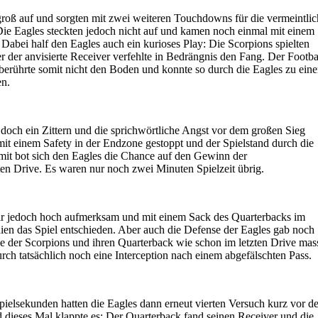
 groß auf und sorgten mit zwei weiteren Touchdowns für die vermeintli
ie Eagles steckten jedoch nicht auf und kamen noch einmal mit einem
bei half den Eagles auch ein kurioses Play: Die Scorpions spielten
r der anvisierte Receiver verfehlte in Bedrängnis den Fang. Der Footba
 berührte somit nicht den Boden und konnte so durch die Eagles zu eine
en.
s doch ein Zittern und die sprichwörtliche Angst vor dem großen Sieg
mit einem Safety in der Endzone gestoppt und der Spielstand durch die
mit bot sich den Eagles die Chance auf den Gewinn der
en Drive. Es waren nur noch zwei Minuten Spielzeit übrig.
r jedoch hoch aufmerksam und mit einem Sack des Quarterbacks im
hien das Spiel entschieden. Aber auch die Defense der Eagles gab noch
nse der Scorpions und ihren Quarterback wie schon im letzten Drive mas
urch tatsächlich noch eine Interception nach einem abgefälschten Pass.
pielsekunden hatten die Eagles dann erneut vierten Versuch kurz vor de
dieses Mal klappte es: Der Quarterback fand seinen Receiver und die