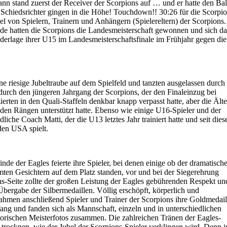
 stand zuerst der Receiver der Scorpions auf … und er hatte den Ball
Schiedsrichter gingen in die Höhe! Touchdown!! 30:26 für die Scorpio
el von Spielern, Trainern und Anhängern (Spielereltern) der Scorpions.
unde hatten die Scorpions die Landesmeisterschaft gewonnen und sich d
ederlage ihrer U15 im Landesmeisterschaftsfinale im Frühjahr gegen die
ine riesige Jubeltraube auf dem Spielfeld und tanzten ausgelassen durch
 durch den jüngeren Jahrgang der Scorpions, der den Finaleinzug bei
ierten in den Quali-Staffeln denkbar knapp verpasst hatte, aber die Ält
n den Rängen unterstützt hatte. Ebenso wie einige U16-Spieler und der
liche Coach Matti, der die U13 letztes Jahr trainiert hatte und seit die
en USA spielt.
de der Eagles feierte ihre Spieler, bei denen einige ob der dramatisch
mten Gesichtern auf dem Platz standen, vor und bei der Siegerehrung
s-Seite zollte der großen Leistung der Eagles gebührenden Respekt un
Übergabe der Silbermedaillen. Völlig erschöpft, körperlich und
nahmen anschließend Spieler und Trainer der Scorpions ihre Goldmedail
ng und fanden sich als Mannschaft, einzeln und in unterschiedlichen
torischen Meisterfotos zusammen. Die zahlreichen Tränen der Eagles-
 trocknen, wie der Jubel der Scorpions-Spieler verklingen wird. Denn 