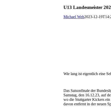
Zum
U13 Landesmeister 20
Inhalt
springen
Michael Weh
2023-12-19T14:
Wie lang ist eigentlich eine S
Das Saisonfinale der Bundesli
Samstag, den 16.12.23, auf d
wo die Stuttgarter Kickers ein
davon entfernt in der neuen S