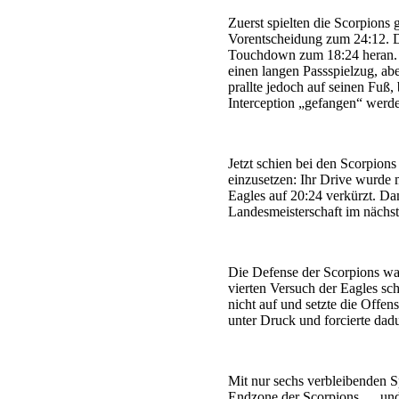
Zuerst spielten die Scorpions
Vorentscheidung zum 24:12. D
Touchdown zum 18:24 heran. Da
einen langen Passspielzug, abe
prallte jedoch auf seinen Fuß,
Interception „gefangen“ werd
Jetzt schien bei den Scorpion
einzusetzen: Ihr Drive wurde 
Eagles auf 20:24 verkürzt. Da
Landesmeisterschaft im nächst
Die Defense der Scorpions wa
vierten Versuch der Eagles sc
nicht auf und setzte die Offe
unter Druck und forcierte dad
Mit nur sechs verbleibenden S
Endzone der Scorpions … und 