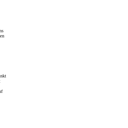
ns
gen
unkt
t
uf