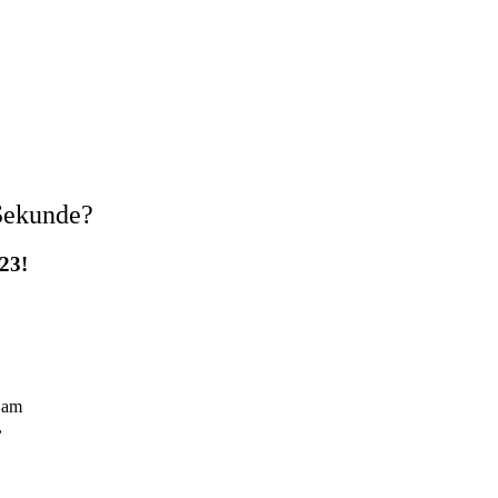
 Sekunde?
23!
t am
,