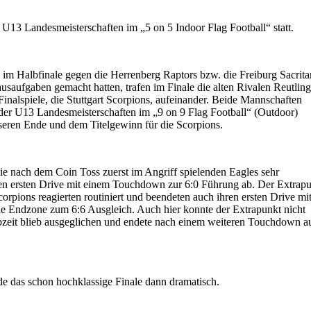
r U13 Landesmeisterschaften im „5 on 5 Indoor Flag Football“ statt.
m Halbfinale gegen die Herrenberg Raptors bzw. die Freiburg Sacrita
usaufgaben gemacht hatten, trafen im Finale die alten Rivalen Reutlin
inalspiele, die Stuttgart Scorpions, aufeinander. Beide Mannschaften
 der U13 Landesmeisterschaften im „9 on 9 Flag Football“ (Outdoor)
sseren Ende und dem Titelgewinn für die Scorpions.
e nach dem Coin Toss zuerst im Angriff spielenden Eagles sehr
ren ersten Drive mit einem Touchdown zur 6:0 Führung ab. Der Extrap
rpions reagierten routiniert und beendeten auch ihren ersten Drive mi
ie Endzone zum 6:6 Ausgleich. Auch hier konnte der Extrapunkt nicht
lbzeit blieb ausgeglichen und endete nach einem weiteren Touchdown a
 das schon hochklassige Finale dann dramatisch.