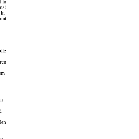
 in
ns!
 In
amit
 die
eren
sem
en
d
len
im