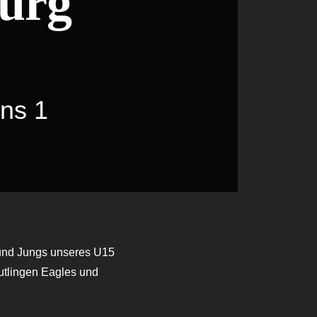
urg
ons 1
 und Jungs unseres U15
eutlingen Eagles und