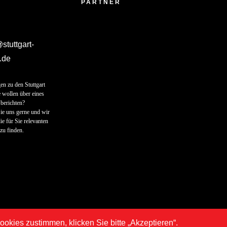
PARTNER
tuttgart-
.de
en zu den Stuttgart
 wollen über eines
berichten?
ie uns gerne und wir
ie für Sie relevanten
zu finden.
kies zustimmen, klicken Sie bitte „Akzeptieren“.