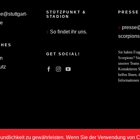
STÜTZPUNKT &
PRESSE
ce@stuttgart-
STADION
de
presse@s
So findet ihr uns.
scorpions
CHES
Sie haben Frag
GET SOCIAL!
m
Scorpions? Sie
unserer Teams 
utz
Kontaktieren S
helfen Ihnen, d
Informationen 
undlichkeit zu gewährleisten. Wenn Sie der Verwendung von Coo