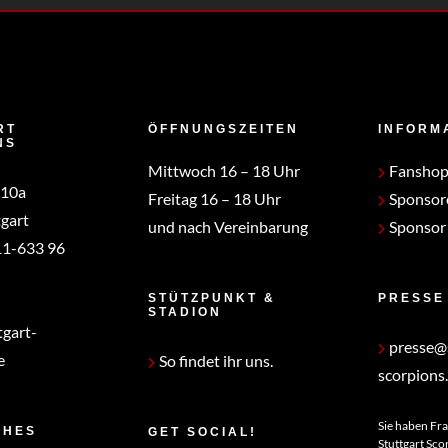
RT
ÖFFNUNGSZEITEN
INFORM
NS
Mittwoch 16 – 18 Uhr
Fansho
 10a
Freitag 16 – 18 Uhr
Sponsor
gart
und nach Vereinbarung
Sponsor
1-633 96
STÜTZPUNKT &
PRESSE
STADION
tgart-
presse@s
e
So findet ihr uns.
scorpions
Sie haben Fr
CHES
GET SOCIAL!
Stuttgart Sco