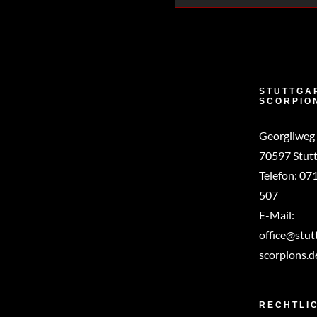
STUTTGA
SCORPIO
Georgiiweg
70597 Stutt
Telefon:
071
507
E-Mail:
office@stut
scorpions.d
RECHTLI