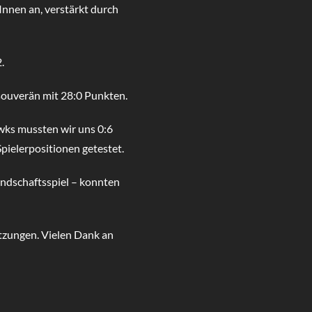
nnen an, verstärkt durch
.
souverän mit 28:0 Punkten.
wks mussten wir uns 0:6
pielerpositionen getestet.
eundschaftsspiel – konnten
etzungen. Vielen Dank an