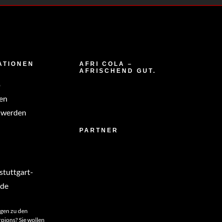
ATIONEN
AFRI COLA –
AFRISCHEND GUT.
p
en
 werden
PARTNER
tuttgart-
.de
agen zu den
rpions? Sie wollen