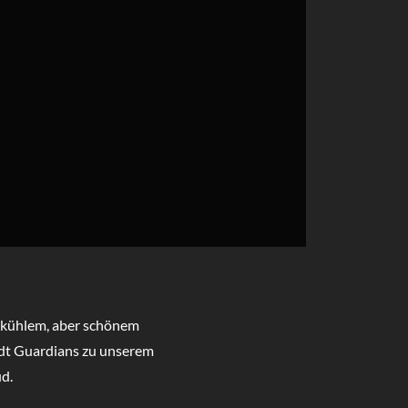
i kühlem, aber schönem
adt Guardians zu unserem
üd.