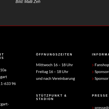
Bild: Matti Zeh
RT
ÖFFNUNGSZEITEN
INFORM
NS
Mittwoch 16 – 18 Uhr
Fansho
 10a
Freitag 16 – 18 Uhr
Sponsor
gart
und nach Vereinbarung
Sponsor
1-633 96
STÜTZPUNKT &
PRESSE
STADION
tgart-
presse@s