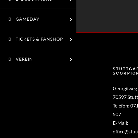
GAMEDAY
TICKETS & FANSHOP
VEREIN
STUTTGA
SCORPIO
Georgiiweg
70597 Stutt
Telefon:
071
507
E-Mail:
office@stut