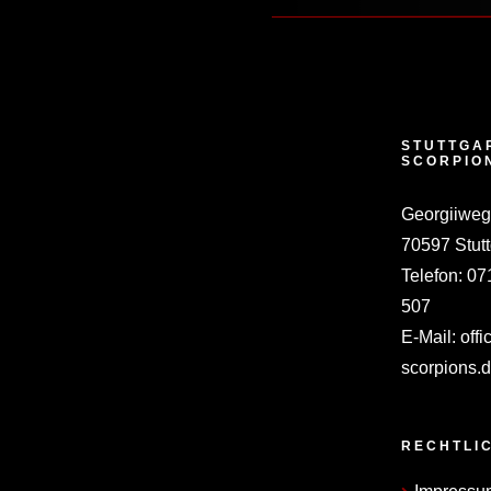
STUTTGA
SCORPIO
Georgiiweg
70597 Stutt
Telefon:
07
507
E-Mail:
offi
scorpions.
RECHTLI