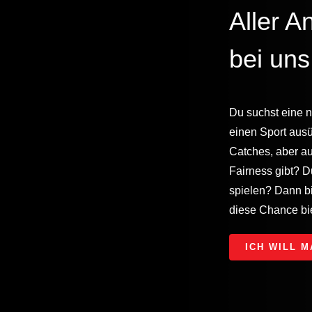
Aller A
bei uns
Du suchst eine 
einen Sport ausü
Catches, aber a
Fairness gibt? D
spielen? Dann bi
diese Chance bie
ICH WILL 