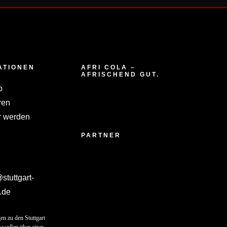
ATIONEN
AFRI COLA –
AFRISCHEND GUT.
p
ren
 werden
PARTNER
tuttgart-
.de
en zu den Stuttgart
 wollen über eines