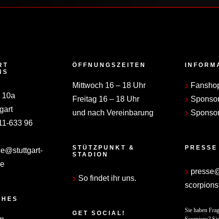
RT
ÖFFNUNGSZEITEN
INFORM
NS
Mittwoch 16 – 18 Uhr
Fansho
 10a
Freitag 16 – 18 Uhr
Sponso
gart
und nach Vereinbarung
Sponsor
11-633 96
STÜTZPUNKT &
PRESSE
ce@stuttgart-
STADION
de
presse@s
So findet ihr uns.
scorpions
CHES
Sie haben Frag
GET SOCIAL!
Scorpions? Sie