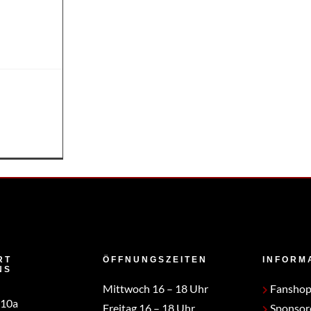
|
Flag Women
orpions gehen
Neues
RT
ÖFFNUNGSZEITEN
INFORM
NS
Mittwoch 16 – 18 Uhr
Fansho
 10a
Freitag 16 – 18 Uhr
Sponsor