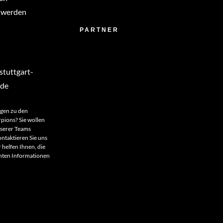
 werden
PARTNER
tuttgart-
.de
agen zu den
rpions? Sie wollen
nserer Teams
ntaktieren Sie uns
 helfen Ihnen, die
anten Informationen