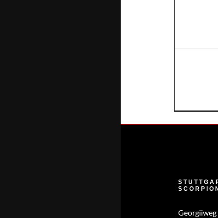
Wege
Januar 5th, 2025
Stuttgart Sc
neue Wege 
Weiterlesen
STUTTGA
SCORPIO
Georgiiweg