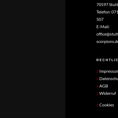
70597 Stutt
Telefon:
071
507
E-Mail:
office@stut
scorpions.d
RECHTLI
Impressu
Datensch
AGB
Widerruf
Cookies