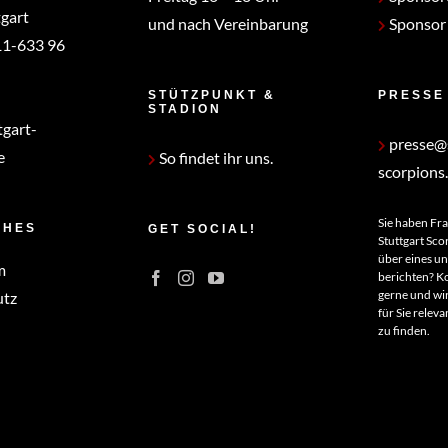
gart
und nach Vereinbarung
Sponsor
1-633 96
STÜTZPUNKT &
PRESSE
STADION
tgart-
presse@s
e
So findet ihr uns.
scorpions
Sie haben Fr
CHES
GET SOCIAL!
Stuttgart Sco
über eines u
m
berichten? Ko
gerne und wir
utz
für Sie relev
zu finden.